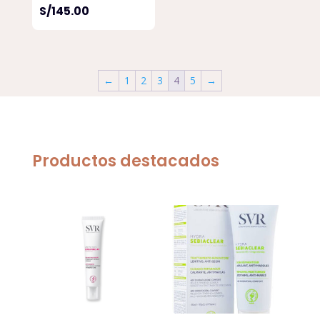
S/
145.00
←
1
2
3
4
5
→
Productos destacados