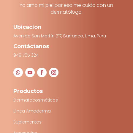
Yo amo mi piel por eso me cuido con un
dermatólogo.
Ubicación
Avenida San Martín 217, Barranco, Lima, Peru
Contáctanos
949 705 324
Productos
Dermatocosméticos
Línea Amaderma
Suplementos
Accesorios