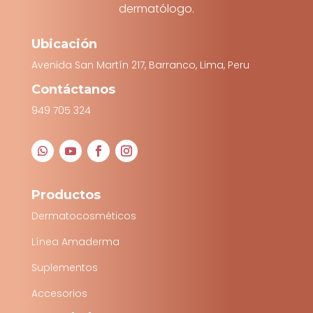
dermatólogo.
Ubicación
Avenida San Martín 217, Barranco, Lima, Peru
Contáctanos
949 705 324
Productos
Dermatocosméticos
Línea Amaderma
Suplementos
Accesorios