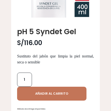
pH 5 Syndet Gel
S/
116.00
Sustituto del jabón que limpia la piel normal,
seca o sensible
pH
5
Syndet
Gel
AÑADIR AL CARRITO
cantidad