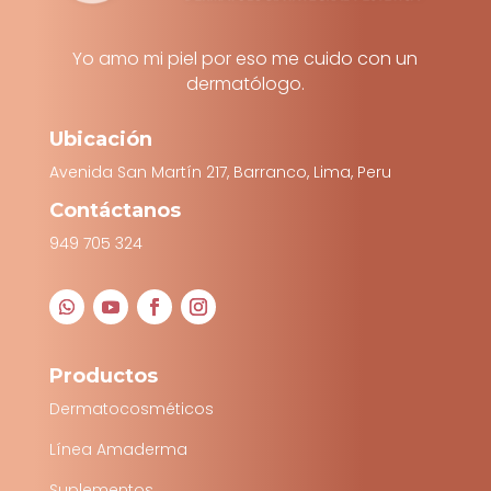
Yo amo mi piel por eso me cuido con un
dermatólogo.
Ubicación
Avenida San Martín 217, Barranco, Lima, Peru
Contáctanos
949 705 324
Productos
Dermatocosméticos
Línea Amaderma
Suplementos